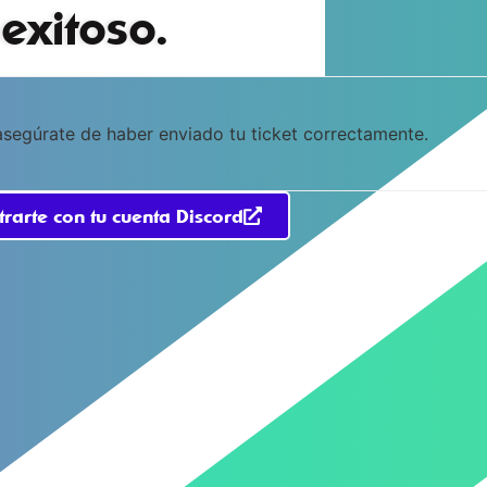
 exitoso.
 asegúrate de haber enviado tu ticket correctamente.
rarte con tu cuenta Discord