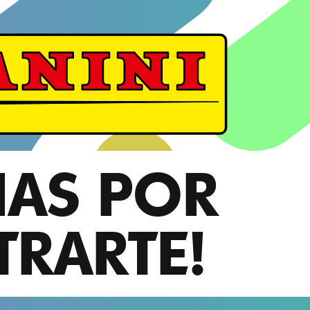
IAS POR
TRARTE!