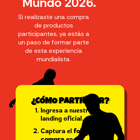
Mundo 2026.
Si realizaste una compra
de productos
participantes, ya estás a
un paso de formar parte
de esta experiencia
mundialista.
¿CÓMO PARTICIPAR?
Ingresa a nuestra
landing oficial.
Captura el
folio de tu
compra
en el