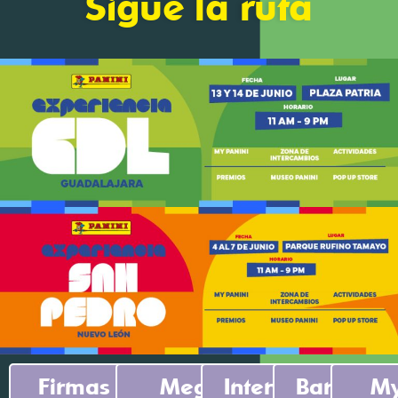
Sigue la ruta
Firmas de
Mega
Intercambios
Barbería
M